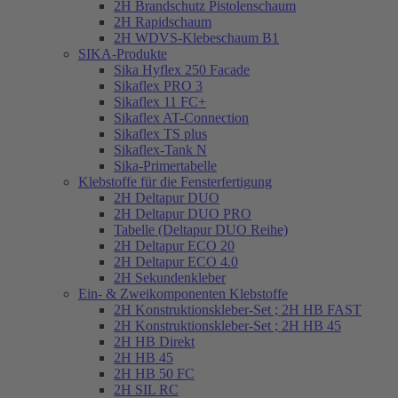
2H Brandschutz Pistolenschaum
2H Rapidschaum
2H WDVS-Klebeschaum B1
SIKA-Produkte
Sika Hyflex 250 Facade
Sikaflex PRO 3
Sikaflex 11 FC+
Sikaflex AT-Connection
Sikaflex TS plus
Sikaflex-Tank N
Sika-Primertabelle
Klebstoffe für die Fensterfertigung
2H Deltapur DUO
2H Deltapur DUO PRO
Tabelle (Deltapur DUO Reihe)
2H Deltapur ECO 20
2H Deltapur ECO 4.0
2H Sekundenkleber
Ein- & Zweikomponenten Klebstoffe
2H Konstruktionskleber-Set ; 2H HB FAST
2H Konstruktionskleber-Set ; 2H HB 45
2H HB Direkt
2H HB 45
2H HB 50 FC
2H SIL RC