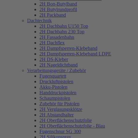
2H Bon-Butylband
2H Butylrundprofil
2H Packband
Dachtechnik
2H Dachbahn U150 Top
2H Dachbahn 230 Top
2H Fassadenbahn
2H Dachflex
2H Dampfsperren-Klebeband
2H Dampfsperren-Klebeband LDPE
2H DS-Kleber
2H Nageldichtband
Verarbeitungsgeräte / Zubehör
Fugenquartett
Druckluftpistolen
Akku-Pistolen
Handdruckpistolen
Schaumpistolen
Zubehör für Pistolen
2H Verglasungsklötze
2H Abstandhalter
2H Oberflächenschutzfolie
2H Oberflächenschutzfolie - Blau
Fugenschnur SG 300
2H Silikonspray