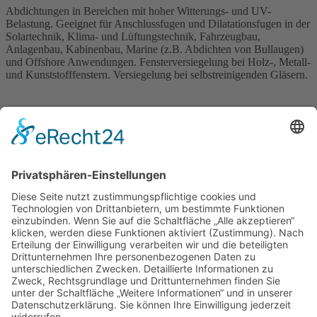
Abdichtungen in Bereichen mit hoher Witterungs- und UV-
Belastung. Geeignet für Anschlussfugen und Dilatationsfugen in der
Solartechnik, Klima- und Lüftungstechnik, Fahrzeugbau,
Anlagenbau, Kabinenbau, Marine (z.B. Abdichten von Bullaugen)
und Offshore Anwendungen. Fensterversiegelung bei Holz-, Metall-
und Kunststofffenstern. Versiegelung bei selbstreinigenden Gläsern.
Produktinformation Merbenit UV27
Dateigröße: 196 kB | Veröffentlicht: 07.04.2021
HEINZ HELLER GmbH
Alte Waldstraße 15
57482 Wenden-Hünsborn
02762 6083-0
info
@
heinzheller
.
de
Kontakt