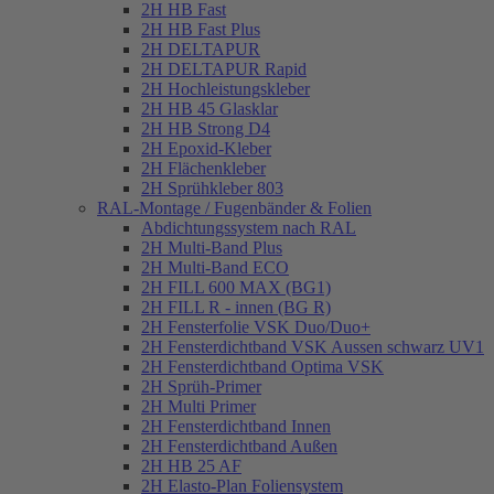
2H HB Fast
2H HB Fast Plus
2H DELTAPUR
2H DELTAPUR Rapid
2H Hochleistungskleber
2H HB 45 Glasklar
2H HB Strong D4
2H Epoxid-Kleber
2H Flächenkleber
2H Sprühkleber 803
RAL-Montage / Fugenbänder & Folien
Abdichtungssystem nach RAL
2H Multi-Band Plus
2H Multi-Band ECO
2H FILL 600 MAX (BG1)
2H FILL R - innen (BG R)
2H Fensterfolie VSK Duo/Duo+
2H Fensterdichtband VSK Aussen schwarz UV1
2H Fensterdichtband Optima VSK
2H Sprüh-Primer
2H Multi Primer
2H Fensterdichtband Innen
2H Fensterdichtband Außen
2H HB 25 AF
2H Elasto-Plan Foliensystem