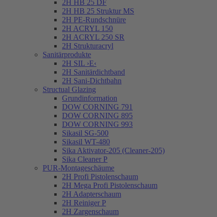
2H HB 25 DF
2H HB 25 Struktur MS
2H PE-Rundschnüre
2H ACRYL 150
2H ACRYL 250 SR
2H Strukturacryl
Sanitärprodukte
2H SIL ›E‹
2H Sanitärdichtband
2H Sani-Dichtbahn
Structual Glazing
Grundinformation
DOW CORNING 791
DOW CORNING 895
DOW CORNING 993
Sikasil SG-500
Sikasil WT-480
Sika Aktivator-205 (Cleaner-205)
Sika Cleaner P
PUR-Montageschäume
2H Profi Pistolenschaum
2H Mega Profi Pistolenschaum
2H Adapterschaum
2H Reiniger P
2H Zargenschaum