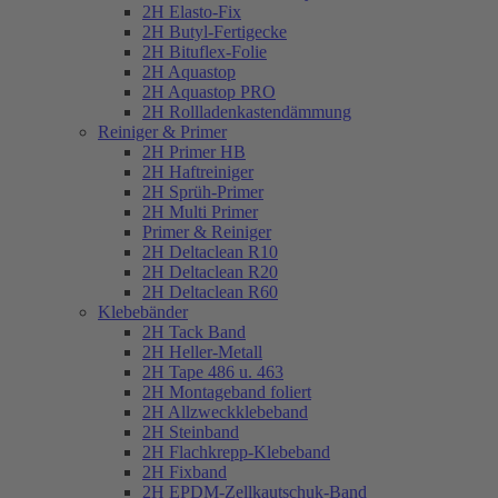
2H Elasto-Fix
2H Butyl-Fertigecke
2H Bituflex-Folie
2H Aquastop
2H Aquastop PRO
2H Rollladenkastendämmung
Reiniger & Primer
2H Primer HB
2H Haftreiniger
2H Sprüh-Primer
2H Multi Primer
Primer & Reiniger
2H Deltaclean R10
2H Deltaclean R20
2H Deltaclean R60
Klebebänder
2H Tack Band
2H Heller-Metall
2H Tape 486 u. 463
2H Montageband foliert
2H Allzweckklebeband
2H Steinband
2H Flachkrepp-Klebeband
2H Fixband
2H EPDM-Zellkautschuk-Band