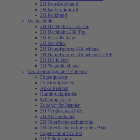
2H Bon-Butylband
2H Butylrundprofil
2H Packband
Dachtechnik
2H Dachbahn U150 Top
2H Dachbahn 230 Top
2H Fassadenbahn
2H Dachflex
2H Dampfsperren-Klebeband
2H Dampfsperren-Klebeband LDPE
2H DS-Kleber
2H Nageldichtband
Verarbeitungsgeräte / Zubehör
Fugenquartett
Druckluftpistolen
Akku-Pistolen
Handdruckpistolen
Schaumpistolen
Zubehör für Pistolen
2H Verglasungsklötze
2H Abstandhalter
2H Oberflächenschutzfolie
2H Oberflächenschutzfolie - Blau
Fugenschnur SG 300
2H Silikonspray