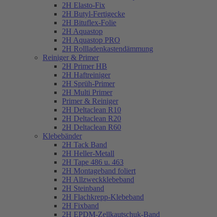
2H Elasto-Fix
2H Butyl-Fertigecke
2H Bituflex-Folie
2H Aquastop
2H Aquastop PRO
2H Rollladenkastendämmung
Reiniger & Primer
2H Primer HB
2H Haftreiniger
2H Sprüh-Primer
2H Multi Primer
Primer & Reiniger
2H Deltaclean R10
2H Deltaclean R20
2H Deltaclean R60
Klebebänder
2H Tack Band
2H Heller-Metall
2H Tape 486 u. 463
2H Montageband foliert
2H Allzweckklebeband
2H Steinband
2H Flachkrepp-Klebeband
2H Fixband
2H EPDM-Zellkautschuk-Band