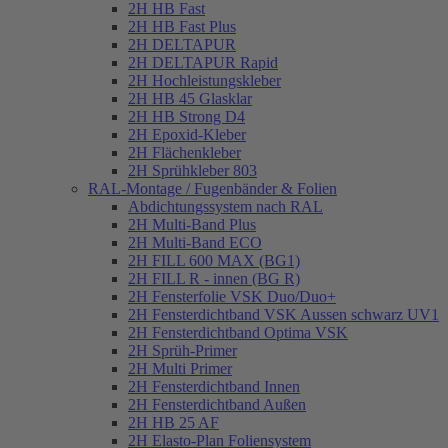
2H HB Fast
2H HB Fast Plus
2H DELTAPUR
2H DELTAPUR Rapid
2H Hochleistungskleber
2H HB 45 Glasklar
2H HB Strong D4
2H Epoxid-Kleber
2H Flächenkleber
2H Sprühkleber 803
RAL-Montage / Fugenbänder & Folien
Abdichtungssystem nach RAL
2H Multi-Band Plus
2H Multi-Band ECO
2H FILL 600 MAX (BG1)
2H FILL R - innen (BG R)
2H Fensterfolie VSK Duo/Duo+
2H Fensterdichtband VSK Aussen schwarz UV1
2H Fensterdichtband Optima VSK
2H Sprüh-Primer
2H Multi Primer
2H Fensterdichtband Innen
2H Fensterdichtband Außen
2H HB 25 AF
2H Elasto-Plan Foliensystem