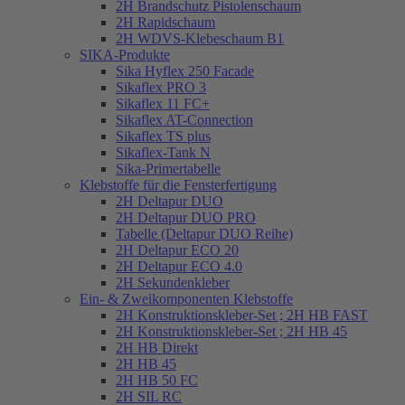
2H Brandschutz Pistolenschaum
2H Rapidschaum
2H WDVS-Klebeschaum B1
SIKA-Produkte
Sika Hyflex 250 Facade
Sikaflex PRO 3
Sikaflex 11 FC+
Sikaflex AT-Connection
Sikaflex TS plus
Sikaflex-Tank N
Sika-Primertabelle
Klebstoffe für die Fensterfertigung
2H Deltapur DUO
2H Deltapur DUO PRO
Tabelle (Deltapur DUO Reihe)
2H Deltapur ECO 20
2H Deltapur ECO 4.0
2H Sekundenkleber
Ein- & Zweikomponenten Klebstoffe
2H Konstruktionskleber-Set ; 2H HB FAST
2H Konstruktionskleber-Set ; 2H HB 45
2H HB Direkt
2H HB 45
2H HB 50 FC
2H SIL RC