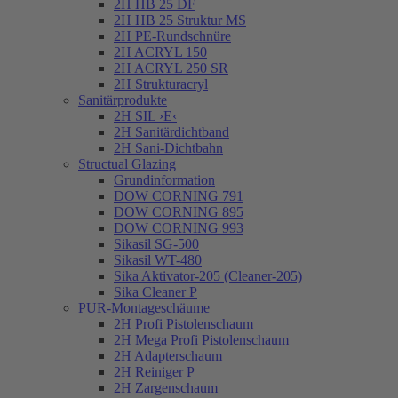
2H HB 25 DF
2H HB 25 Struktur MS
2H PE-Rundschnüre
2H ACRYL 150
2H ACRYL 250 SR
2H Strukturacryl
Sanitärprodukte
2H SIL ›E‹
2H Sanitärdichtband
2H Sani-Dichtbahn
Structual Glazing
Grundinformation
DOW CORNING 791
DOW CORNING 895
DOW CORNING 993
Sikasil SG-500
Sikasil WT-480
Sika Aktivator-205 (Cleaner-205)
Sika Cleaner P
PUR-Montageschäume
2H Profi Pistolenschaum
2H Mega Profi Pistolenschaum
2H Adapterschaum
2H Reiniger P
2H Zargenschaum