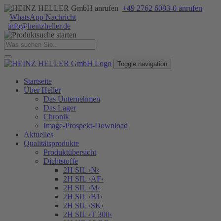
+49 2762 6083-0 anrufen
WhatsApp Nachricht
info
@
heinzheller
.
de
Toggle navigation
Startseite
Über Heller
Das Unternehmen
Das Lager
Chronik
Image-Prospekt-Download
Aktuelles
Qualitätsprodukte
Produktübersicht
Dichtstoffe
2H SIL ›N‹
2H SIL ›AF‹
2H SIL ›M‹
2H SIL ›B1‹
2H SIL ›SK‹
2H SIL ›T 300‹