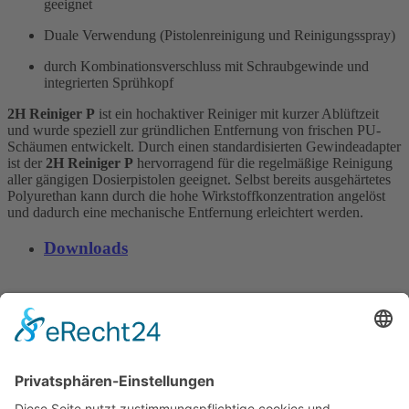
geeignet
Duale Verwendung (Pistolenreinigung und Reinigungsspray)
durch Kombinationsverschluss mit Schraubgewinde und
integrierten Sprühkopf
2H Reiniger P
ist ein hochaktiver Reiniger mit kurzer Ablüftzeit
und wurde speziell zur gründlichen Entfernung von frischen PU-
Schäumen entwickelt. Durch einen standardisierten Gewindeadapter
ist der
2H Reiniger P
hervorragend für die regelmäßige Reinigung
aller gängigen Dosierpistolen geeignet. Selbst bereits ausgehärtetes
Polyurethan kann durch die hohe Wirkstoffkonzentration angelöst
und dadurch eine mechanische Entfernung erleichtert werden.
Downloads
Produktinformation Reiniger P
Dateigröße: 310 kB | Veröffentlicht: 08.04.2021