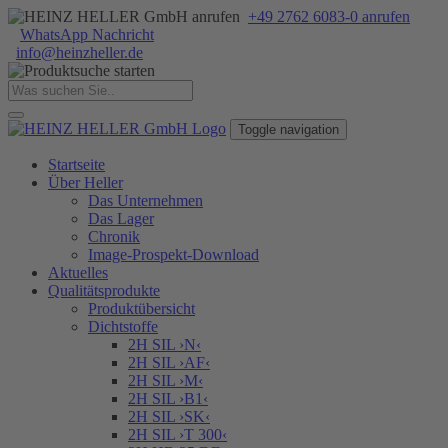
+49 2762 6083-0 anrufen
WhatsApp Nachricht
info
@
heinzheller
.
de
Toggle navigation
Startseite
Über Heller
Das Unternehmen
Das Lager
Chronik
Image-Prospekt-Download
Aktuelles
Qualitätsprodukte
Produktübersicht
Dichtstoffe
2H SIL ›N‹
2H SIL ›AF‹
2H SIL ›M‹
2H SIL ›B1‹
2H SIL ›SK‹
2H SIL ›T 300‹