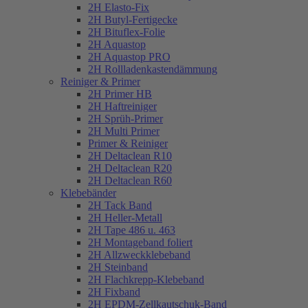
2H Elasto-Fix
2H Butyl-Fertigecke
2H Bituflex-Folie
2H Aquastop
2H Aquastop PRO
2H Rollladenkastendämmung
Reiniger & Primer
2H Primer HB
2H Haftreiniger
2H Sprüh-Primer
2H Multi Primer
Primer & Reiniger
2H Deltaclean R10
2H Deltaclean R20
2H Deltaclean R60
Klebebänder
2H Tack Band
2H Heller-Metall
2H Tape 486 u. 463
2H Montageband foliert
2H Allzweckklebeband
2H Steinband
2H Flachkrepp-Klebeband
2H Fixband
2H EPDM-Zellkautschuk-Band