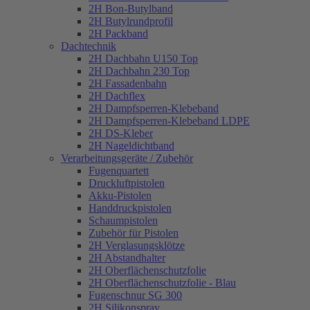
2H Bon-Butylband
2H Butylrundprofil
2H Packband
Dachtechnik
2H Dachbahn U150 Top
2H Dachbahn 230 Top
2H Fassadenbahn
2H Dachflex
2H Dampfsperren-Klebeband
2H Dampfsperren-Klebeband LDPE
2H DS-Kleber
2H Nageldichtband
Verarbeitungsgeräte / Zubehör
Fugenquartett
Druckluftpistolen
Akku-Pistolen
Handdruckpistolen
Schaumpistolen
Zubehör für Pistolen
2H Verglasungsklötze
2H Abstandhalter
2H Oberflächenschutzfolie
2H Oberflächenschutzfolie - Blau
Fugenschnur SG 300
2H Silikonspray