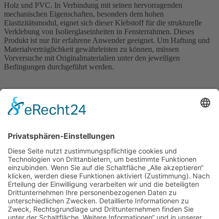
Holz und PVC. In Verbindung mit seinen hervorragenden
mechanischen Eigenschaften, besonders dem hohen
Elastizitätsmodul, eignet sich dieser Klebstoff für die strukturelle
Verklebung von Isolierglaseinheiten in Fensterrahmen. Dieses
Produkt ist nur für erfahrene Anwender geeignet. Um Haftung und
Materialverträglichkeit gewährleisten zu können, müssen
Vorversuche mit Originalmaterialien unter den jeweiligen
Bedingungen durchgeführt werden.
Produktinformationen Sikasil WT-480
Dateigröße: 0 | Veröffentlicht: 08.04.2021
HEINZ HELLER GmbH
Alte Waldstraße 15
57482 Wenden-Hünsborn
02762 6083-0
info
@
heinzheller
.
de