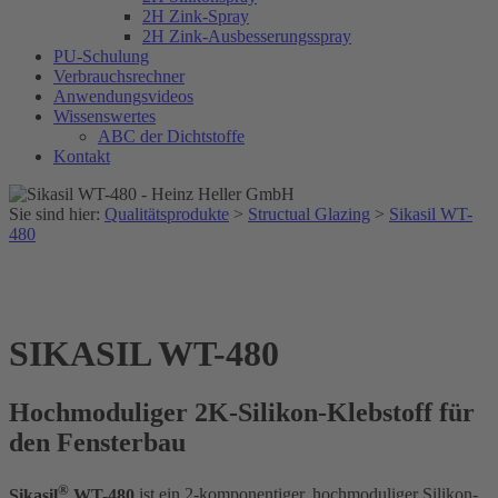
2H Zink-Spray
2H Zink-Ausbesserungsspray
PU-Schulung
Verbrauchsrechner
Anwendungsvideos
Wissenswertes
ABC der Dichtstoffe
Kontakt
Sie sind hier:
Qualitätsprodukte
>
Structual Glazing
>
Sikasil WT-
480
SIKASIL WT-480
Hochmoduliger 2K-Silikon-Klebstoff für
den Fensterbau
®
Sikasil
WT-480
ist ein 2-komponentiger, hochmoduliger Silikon-