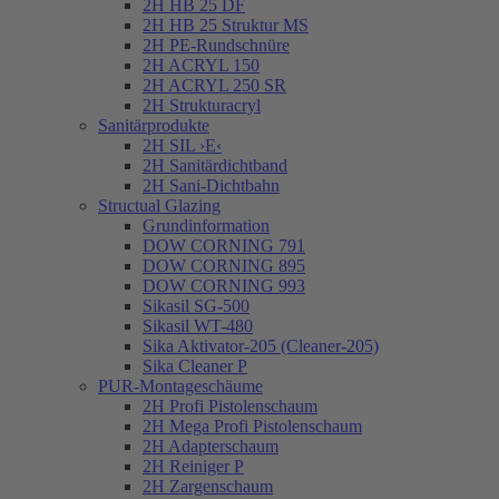
2H HB 25 DF
2H HB 25 Struktur MS
2H PE-Rundschnüre
2H ACRYL 150
2H ACRYL 250 SR
2H Strukturacryl
Sanitärprodukte
2H SIL ›E‹
2H Sanitärdichtband
2H Sani-Dichtbahn
Structual Glazing
Grundinformation
DOW CORNING 791
DOW CORNING 895
DOW CORNING 993
Sikasil SG-500
Sikasil WT-480
Sika Aktivator-205 (Cleaner-205)
Sika Cleaner P
PUR-Montageschäume
2H Profi Pistolenschaum
2H Mega Profi Pistolenschaum
2H Adapterschaum
2H Reiniger P
2H Zargenschaum