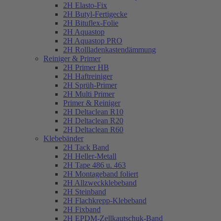
2H Elasto-Fix
2H Butyl-Fertigecke
2H Bituflex-Folie
2H Aquastop
2H Aquastop PRO
2H Rollladenkastendämmung
Reiniger & Primer
2H Primer HB
2H Haftreiniger
2H Sprüh-Primer
2H Multi Primer
Primer & Reiniger
2H Deltaclean R10
2H Deltaclean R20
2H Deltaclean R60
Klebebänder
2H Tack Band
2H Heller-Metall
2H Tape 486 u. 463
2H Montageband foliert
2H Allzweckklebeband
2H Steinband
2H Flachkrepp-Klebeband
2H Fixband
2H EPDM-Zellkautschuk-Band