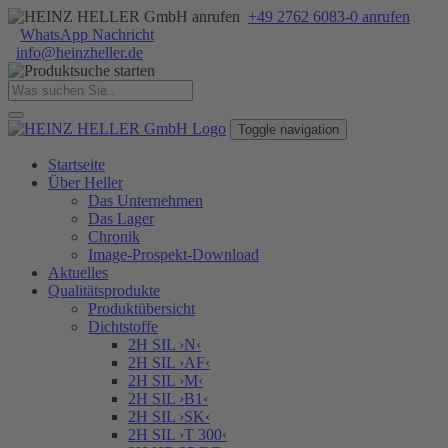
+49 2762 6083-0 anrufen
WhatsApp Nachricht
info
@
heinzheller
.
de
Toggle navigation
Startseite
Über Heller
Das Unternehmen
Das Lager
Chronik
Image-Prospekt-Download
Aktuelles
Qualitätsprodukte
Produktübersicht
Dichtstoffe
2H SIL ›N‹
2H SIL ›AF‹
2H SIL ›M‹
2H SIL ›B1‹
2H SIL ›SK‹
2H SIL ›T 300‹