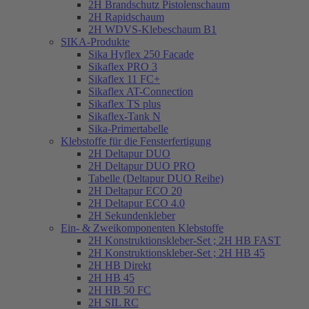
2H Brandschutz Pistolenschaum
2H Rapidschaum
2H WDVS-Klebeschaum B1
SIKA-Produkte
Sika Hyflex 250 Facade
Sikaflex PRO 3
Sikaflex 11 FC+
Sikaflex AT-Connection
Sikaflex TS plus
Sikaflex-Tank N
Sika-Primertabelle
Klebstoffe für die Fensterfertigung
2H Deltapur DUO
2H Deltapur DUO PRO
Tabelle (Deltapur DUO Reihe)
2H Deltapur ECO 20
2H Deltapur ECO 4.0
2H Sekundenkleber
Ein- & Zweikomponenten Klebstoffe
2H Konstruktionskleber-Set ; 2H HB FAST
2H Konstruktionskleber-Set ; 2H HB 45
2H HB Direkt
2H HB 45
2H HB 50 FC
2H SIL RC