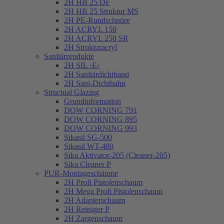
2H HB 25 DF
2H HB 25 Struktur MS
2H PE-Rundschnüre
2H ACRYL 150
2H ACRYL 250 SR
2H Strukturacryl
Sanitärprodukte
2H SIL ›E‹
2H Sanitärdichtband
2H Sani-Dichtbahn
Structual Glazing
Grundinformation
DOW CORNING 791
DOW CORNING 895
DOW CORNING 993
Sikasil SG-500
Sikasil WT-480
Sika Aktivator-205 (Cleaner-205)
Sika Cleaner P
PUR-Montageschäume
2H Profi Pistolenschaum
2H Mega Profi Pistolenschaum
2H Adapterschaum
2H Reiniger P
2H Zargenschaum