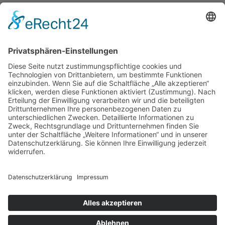
Produktinformation COSMO EP-200.110
Dateigröße: 193 kB | Veröffentlicht: 09.04.2021
HEINZ HELLER GmbH
Alte Waldstraße 15
57482 Wenden-Hünsborn
02762 6083-0
info
@
heinzheller
.
de
Kontakt
Impressum
Datenschutz
Cookie-Einstellungen
©2026 · Heinz Heller GmbH
HEINZ HELLER GmbH
auf Social Media