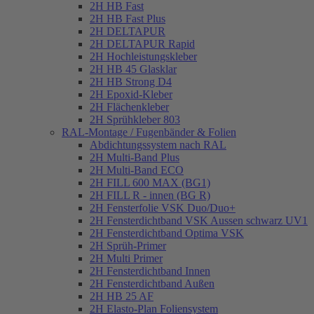
2H HB Fast
2H HB Fast Plus
2H DELTAPUR
2H DELTAPUR Rapid
2H Hochleistungskleber
2H HB 45 Glasklar
2H HB Strong D4
2H Epoxid-Kleber
2H Flächenkleber
2H Sprühkleber 803
RAL-Montage / Fugenbänder & Folien
Abdichtungssystem nach RAL
2H Multi-Band Plus
2H Multi-Band ECO
2H FILL 600 MAX (BG1)
2H FILL R - innen (BG R)
2H Fensterfolie VSK Duo/Duo+
2H Fensterdichtband VSK Aussen schwarz UV1
2H Fensterdichtband Optima VSK
2H Sprüh-Primer
2H Multi Primer
2H Fensterdichtband Innen
2H Fensterdichtband Außen
2H HB 25 AF
2H Elasto-Plan Foliensystem