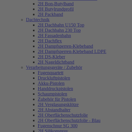
2H Bon-Butylband
2H Butylrundprofil
2H Packband
Dachtechnik
2H Dachbahn U150 Top
2H Dachbahn 230 Top
2H Fassadenbahn
2H Dachflex
2H Dampfsperren-Klebeband
2H Dampfsperren-Klebeband LDPE
2H DS-Kleber
2H Nageldichtband
Verarbeitungsgeräte / Zubehör
Fugenquartett
Druckluftpistolen
Akku-Pistolen
Handdruckpistolen
Schaumpistolen
Zubehör für Pistolen
2H Verglasungsklötze
2H Abstandhalter
2H Oberflächenschutzfolie
2H Oberflächenschutzfolie - Blau
Fugenschnur SG 300
2H Silikonspray