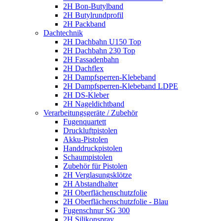
2H Bon-Butylband
2H Butylrundprofil
2H Packband
Dachtechnik
2H Dachbahn U150 Top
2H Dachbahn 230 Top
2H Fassadenbahn
2H Dachflex
2H Dampfsperren-Klebeband
2H Dampfsperren-Klebeband LDPE
2H DS-Kleber
2H Nageldichtband
Verarbeitungsgeräte / Zubehör
Fugenquartett
Druckluftpistolen
Akku-Pistolen
Handdruckpistolen
Schaumpistolen
Zubehör für Pistolen
2H Verglasungsklötze
2H Abstandhalter
2H Oberflächenschutzfolie
2H Oberflächenschutzfolie - Blau
Fugenschnur SG 300
2H Silikonspray