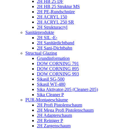
2H HB 25 DF
2H HB 25 Struktur MS
2H PE-Rundschnüre
2H ACRYL 150
2H ACRYL 250 SR
2H Strukturacryl
Sanitärprodukte
2H SIL ›E‹
2H Sanitärdichtband
2H Sani-Dichtbahn
Structual Glazing
Grundinformation
DOW CORNING 791
DOW CORNING 895
DOW CORNING 993
Sikasil SG-500
Sikasil WT-480
Sika Aktivator-205 (Cleaner-205)
Sika Cleaner P
PUR-Montageschäume
2H Profi Pistolenschaum
2H Mega Profi Pistolenschaum
2H Adapterschaum
2H Reiniger P
2H Zargenschaum