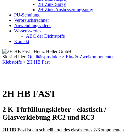
2H Zink-Spray
2H Zink-Ausbesserungsspray
PU-Schulung
Verbrauchsrechner
Anwendungsvideos
Wissenswertes
ABC der Dichtstoffe
Kontakt
Sie sind hier:
Qualitätsprodukte
>
Ein- & Zweikomponenten
Klebstoffe
>
2H HB Fast
2H HB FAST
2 K-Türfüllungskleber - elastisch /
Glasverklebung RC2 und RC3
2H HB Fast
ist ein schnellhärtendes elastiziertes 2-Komponenten