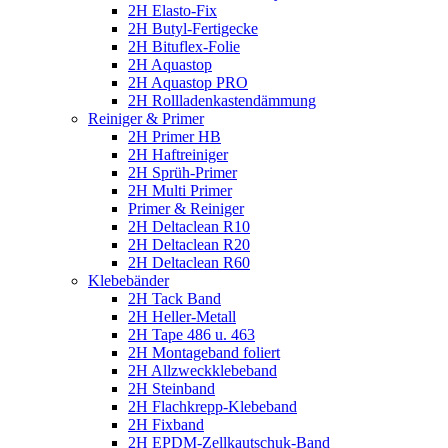
2H Elasto-Fix
2H Butyl-Fertigecke
2H Bituflex-Folie
2H Aquastop
2H Aquastop PRO
2H Rollladenkastendämmung
Reiniger & Primer
2H Primer HB
2H Haftreiniger
2H Sprüh-Primer
2H Multi Primer
Primer & Reiniger
2H Deltaclean R10
2H Deltaclean R20
2H Deltaclean R60
Klebebänder
2H Tack Band
2H Heller-Metall
2H Tape 486 u. 463
2H Montageband foliert
2H Allzweckklebeband
2H Steinband
2H Flachkrepp-Klebeband
2H Fixband
2H EPDM-Zellkautschuk-Band