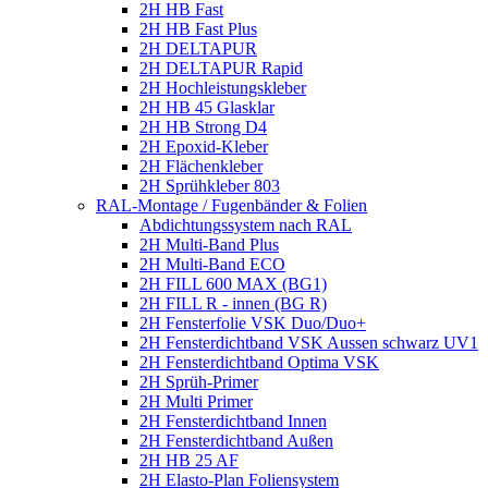
2H HB Fast
2H HB Fast Plus
2H DELTAPUR
2H DELTAPUR Rapid
2H Hochleistungskleber
2H HB 45 Glasklar
2H HB Strong D4
2H Epoxid-Kleber
2H Flächenkleber
2H Sprühkleber 803
RAL-Montage / Fugenbänder & Folien
Abdichtungssystem nach RAL
2H Multi-Band Plus
2H Multi-Band ECO
2H FILL 600 MAX (BG1)
2H FILL R - innen (BG R)
2H Fensterfolie VSK Duo/Duo+
2H Fensterdichtband VSK Aussen schwarz UV1
2H Fensterdichtband Optima VSK
2H Sprüh-Primer
2H Multi Primer
2H Fensterdichtband Innen
2H Fensterdichtband Außen
2H HB 25 AF
2H Elasto-Plan Foliensystem