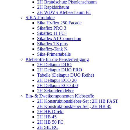
2H Brandschutz Pistolenschaum
2H Rapidschaum
2H WDVS-Klebeschaum B1
SIKA-Produkte
Sika Hyflex 250 Facade
Sikaflex PRO 3
Sikaflex 11 FC+
Sikaflex AT-Connection
Sikaflex TS plus
Sikaflex-Tank N
Sika-Primertabelle
Klebstoffe für die Fensterfertigung
2H Deltapur DUO
2H Deltapur DUO PRO
Tabelle (Deltapur DUO Reihe)
2H Deltapur ECO 20
2H Deltapur ECO 4.0
2H Sekundenkleber
Ein- & Zweikomponenten Klebstoffe
2H Konstruktionskleber-Set ; 2H HB FAST
2H Konstruktionskleber-Set ; 2H HB 45
2H HB Direkt
2H HB 45
2H HB 50 FC
2H SIL RC