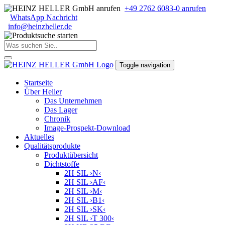
+49 2762 6083-0 anrufen
WhatsApp Nachricht
info
@
heinzheller
.
de
Toggle navigation
Startseite
Über Heller
Das Unternehmen
Das Lager
Chronik
Image-Prospekt-Download
Aktuelles
Qualitätsprodukte
Produktübersicht
Dichtstoffe
2H SIL ›N‹
2H SIL ›AF‹
2H SIL ›M‹
2H SIL ›B1‹
2H SIL ›SK‹
2H SIL ›T 300‹