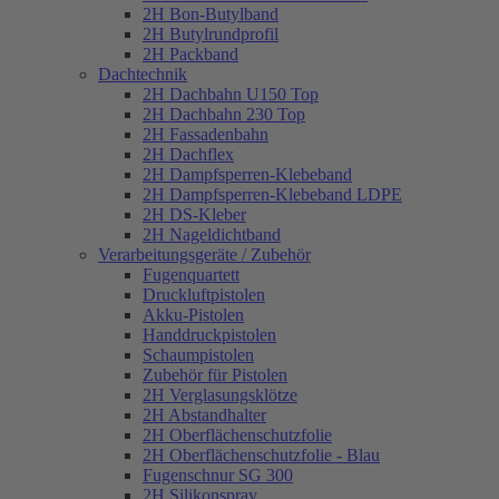
2H Bon-Butylband
2H Butylrundprofil
2H Packband
Dachtechnik
2H Dachbahn U150 Top
2H Dachbahn 230 Top
2H Fassadenbahn
2H Dachflex
2H Dampfsperren-Klebeband
2H Dampfsperren-Klebeband LDPE
2H DS-Kleber
2H Nageldichtband
Verarbeitungsgeräte / Zubehör
Fugenquartett
Druckluftpistolen
Akku-Pistolen
Handdruckpistolen
Schaumpistolen
Zubehör für Pistolen
2H Verglasungsklötze
2H Abstandhalter
2H Oberflächenschutzfolie
2H Oberflächenschutzfolie - Blau
Fugenschnur SG 300
2H Silikonspray