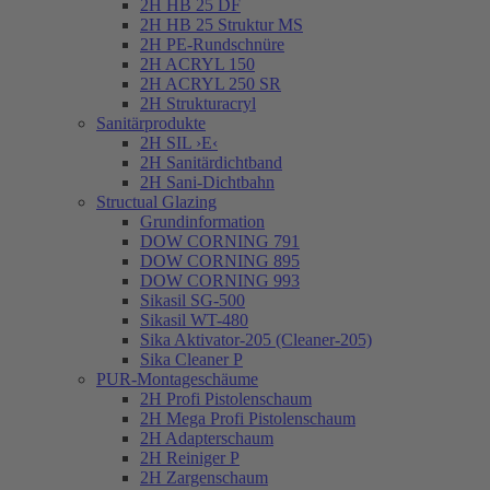
2H HB 25 DF
2H HB 25 Struktur MS
2H PE-Rundschnüre
2H ACRYL 150
2H ACRYL 250 SR
2H Strukturacryl
Sanitärprodukte
2H SIL ›E‹
2H Sanitärdichtband
2H Sani-Dichtbahn
Structual Glazing
Grundinformation
DOW CORNING 791
DOW CORNING 895
DOW CORNING 993
Sikasil SG-500
Sikasil WT-480
Sika Aktivator-205 (Cleaner-205)
Sika Cleaner P
PUR-Montageschäume
2H Profi Pistolenschaum
2H Mega Profi Pistolenschaum
2H Adapterschaum
2H Reiniger P
2H Zargenschaum