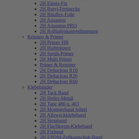
2H Elasto-Fix
2H Butyl-Fertigecke
2H Bituflex-Folie
2H Aquastop
2H Aquastop PRO
2H Rollladenkastendämmung
Reiniger & Primer
2H Primer HB
2H Haftreiniger
2H Sprüh-Primer
2H Multi Primer
Primer & Reiniger
2H Deltaclean R10
2H Deltaclean R20
2H Deltaclean R60
Klebebänder
2H Tack Band
2H Heller-Metall
2H Tape 486 u. 463
2H Montageband foliert
2H Allzweckklebeband
2H Steinband
2H Flachkrepp-Klebeband
2H Fixband
2H EPDM-Zellkautschuk-Band