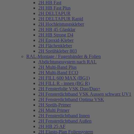
2H HB Fast
2H HB Fast Plus
2H DELTAPUR
2H DELTAPUR Rapid
2H Hochleistungskleber
2H HB 45 Glasklar
2H HB Strong D4
2H Epoxid-Kleber
2H Flächenkleber
2H Sprühkleber 803
RAL-Montage / Fugenbänder & Folien
Abdichtungssystem nach RAL
2H Multi-Band Plus
2H Multi-Band ECO
2H FILL 600 MAX (BG1)
2H FILL R - innen (BG R)
2H Fensterfolie VSK Duo/Duo+
2H Fensterdichtband VSK Aussen schwarz UV1
2H Fensterdichtband Optima VSK
2H Sprüh-Primer
2H Multi Primer
2H Fensterdichtband Innen
2H Fensterdichtband Außen
2H HB 25 AF
2H Elasto-Plan Foliensystem