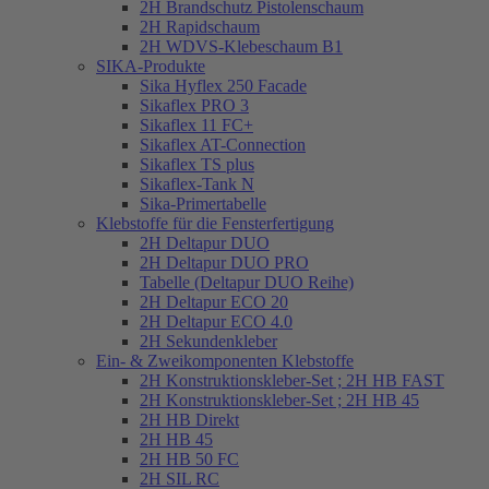
2H Brandschutz Pistolenschaum
2H Rapidschaum
2H WDVS-Klebeschaum B1
SIKA-Produkte
Sika Hyflex 250 Facade
Sikaflex PRO 3
Sikaflex 11 FC+
Sikaflex AT-Connection
Sikaflex TS plus
Sikaflex-Tank N
Sika-Primertabelle
Klebstoffe für die Fensterfertigung
2H Deltapur DUO
2H Deltapur DUO PRO
Tabelle (Deltapur DUO Reihe)
2H Deltapur ECO 20
2H Deltapur ECO 4.0
2H Sekundenkleber
Ein- & Zweikomponenten Klebstoffe
2H Konstruktionskleber-Set ; 2H HB FAST
2H Konstruktionskleber-Set ; 2H HB 45
2H HB Direkt
2H HB 45
2H HB 50 FC
2H SIL RC