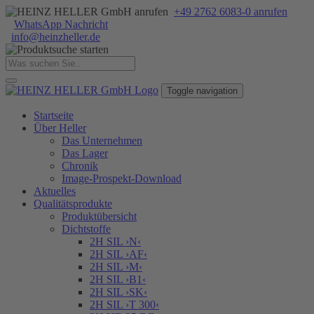
+49 2762 6083-0 anrufen
WhatsApp Nachricht
info
@
heinzheller
.
de
Toggle navigation
Startseite
Über Heller
Das Unternehmen
Das Lager
Chronik
Image-Prospekt-Download
Aktuelles
Qualitätsprodukte
Produktübersicht
Dichtstoffe
2H SIL ›N‹
2H SIL ›AF‹
2H SIL ›M‹
2H SIL ›B1‹
2H SIL ›SK‹
2H SIL ›T 300‹